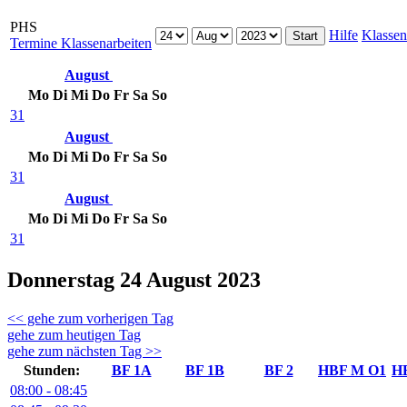
PHS
Hilfe
Klassen
Termine Klassenarbeiten
August
Mo
Di
Mi
Do
Fr
Sa
So
31
August
Mo
Di
Mi
Do
Fr
Sa
So
31
August
Mo
Di
Mi
Do
Fr
Sa
So
31
Donnerstag 24 August 2023
<< gehe zum vorherigen Tag
gehe zum heutigen Tag
gehe zum nächsten Tag >>
Stunden:
BF 1A
BF 1B
BF 2
HBF M O1
H
08:00 - 08:45