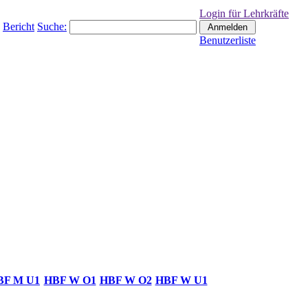
Login für Lehrkräfte
Bericht
Suche:
Benutzerliste
BF M U1
HBF W O1
HBF W O2
HBF W U1