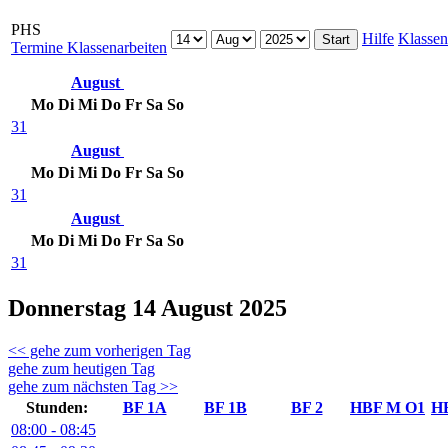
PHS
Hilfe
Klassen
Termine Klassenarbeiten
August
Mo
Di
Mi
Do
Fr
Sa
So
31
August
Mo
Di
Mi
Do
Fr
Sa
So
31
August
Mo
Di
Mi
Do
Fr
Sa
So
31
Donnerstag 14 August 2025
<< gehe zum vorherigen Tag
gehe zum heutigen Tag
gehe zum nächsten Tag >>
Stunden:
BF 1A
BF 1B
BF 2
HBF M O1
H
08:00 - 08:45