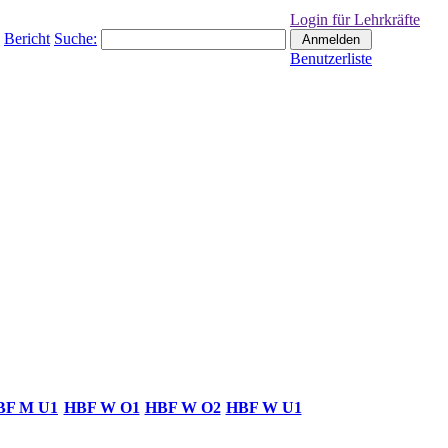
Login für Lehrkräfte
Bericht
Suche:
Benutzerliste
BF M U1
HBF W O1
HBF W O2
HBF W U1