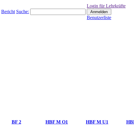
Login für Lehrkräfte
Bericht
Suche:
Benutzerliste
BF 2
HBF M O1
HBF M U1
HB