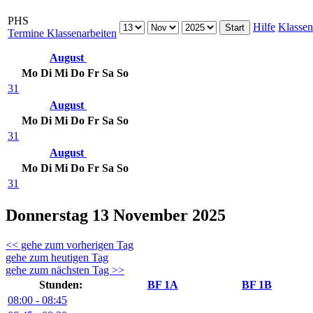
PHS
Hilfe
Klassen
Termine Klassenarbeiten
August
Mo
Di
Mi
Do
Fr
Sa
So
31
August
Mo
Di
Mi
Do
Fr
Sa
So
31
August
Mo
Di
Mi
Do
Fr
Sa
So
31
Donnerstag 13 November 2025
<< gehe zum vorherigen Tag
gehe zum heutigen Tag
gehe zum nächsten Tag >>
Stunden:
BF 1A
BF 1B
08:00 - 08:45