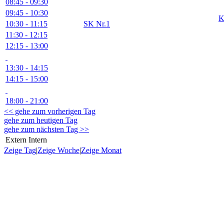
08:45 - 09:30
09:45 - 10:30
K
10:30 - 11:15
SK Nr.1
11:30 - 12:15
12:15 - 13:00
13:30 - 14:15
14:15 - 15:00
18:00 - 21:00
<< gehe zum vorherigen Tag
gehe zum heutigen Tag
gehe zum nächsten Tag >>
Extern
Intern
Zeige Tag
|
Zeige Woche
|
Zeige Monat