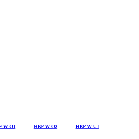
F W O1
HBF W O2
HBF W U1