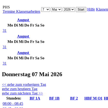
PHS
Hilfe
Klassen
Termine Klassenarbeiten
August
Mo
Di
Mi
Do
Fr
Sa
So
31
August
Mo
Di
Mi
Do
Fr
Sa
So
31
August
Mo
Di
Mi
Do
Fr
Sa
So
31
Donnerstag 07 Mai 2026
<< gehe zum vorherigen Tag
gehe zum heutigen Tag
gehe zum nächsten Tag >>
Stunden:
BF 1A
BF 1B
BF 2
HBF M O1
H
08:00 - 08:45