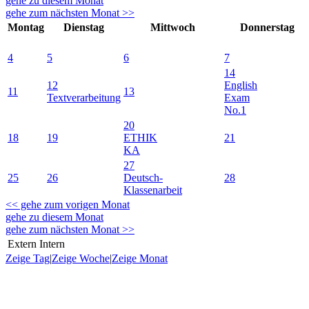
gehe zu diesem Monat
gehe zum nächsten Monat >>
Montag
Dienstag
Mittwoch
Donnerstag
4
5
6
7
14
12
English
11
13
Textverarbeitung
Exam
No.1
20
18
19
ETHIK
21
KA
27
25
26
Deutsch-
28
Klassenarbeit
<< gehe zum vorigen Monat
gehe zu diesem Monat
gehe zum nächsten Monat >>
Extern
Intern
Zeige Tag
|
Zeige Woche
|
Zeige Monat