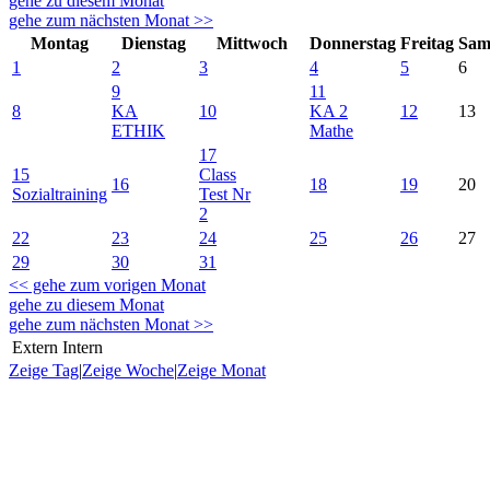
gehe zu diesem Monat
gehe zum nächsten Monat >>
Montag
Dienstag
Mittwoch
Donnerstag
Freitag
Sam
1
2
3
4
5
6
9
11
8
KA
10
KA 2
12
13
ETHIK
Mathe
17
15
Class
16
18
19
20
Sozialtraining
Test Nr
2
22
23
24
25
26
27
29
30
31
<< gehe zum vorigen Monat
gehe zu diesem Monat
gehe zum nächsten Monat >>
Extern
Intern
Zeige Tag
|
Zeige Woche
|
Zeige Monat