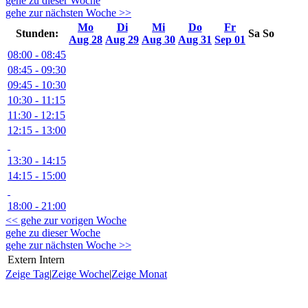
gehe zu dieser Woche
gehe zur nächsten Woche >>
Mo
Di
Mi
Do
Fr
Stunden:
Sa
So
Aug 28
Aug 29
Aug 30
Aug 31
Sep 01
08:00 - 08:45
08:45 - 09:30
09:45 - 10:30
10:30 - 11:15
11:30 - 12:15
12:15 - 13:00
13:30 - 14:15
14:15 - 15:00
18:00 - 21:00
<< gehe zur vorigen Woche
gehe zu dieser Woche
gehe zur nächsten Woche >>
Extern
Intern
Zeige Tag
|
Zeige Woche
|
Zeige Monat