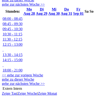
gehe zu dieser Woche
gehe zur nächsten Woche >>
Mo
Di
Mi
Do
Fr
Stunden:
Sa
So
Aug 28
Aug 29
Aug 30
Aug 31
Sep 01
08:00 - 08:45
08:45 - 09:30
09:45 - 10:30
10:30 - 11:15
11:30 - 12:15
12:15 - 13:00
13:30 - 14:15
14:15 - 15:00
18:00 - 21:00
<< gehe zur vorigen Woche
gehe zu dieser Woche
gehe zur nächsten Woche >>
Extern
Intern
Zeige Tag
|
Zeige Woche
|
Zeige Monat