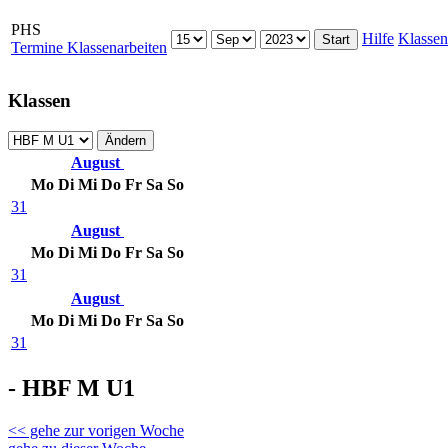
PHS
Hilfe
Klassen
Termine Klassenarbeiten
Klassen
August
Mo
Di
Mi
Do
Fr
Sa
So
31
August
Mo
Di
Mi
Do
Fr
Sa
So
31
August
Mo
Di
Mi
Do
Fr
Sa
So
31
- HBF M U1
<< gehe zur vorigen Woche