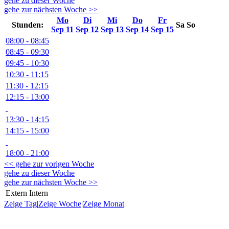
gehe zu dieser Woche
gehe zur nächsten Woche >>
Mo
Di
Mi
Do
Fr
Stunden:
Sa
So
Sep 11
Sep 12
Sep 13
Sep 14
Sep 15
08:00 - 08:45
08:45 - 09:30
09:45 - 10:30
10:30 - 11:15
11:30 - 12:15
12:15 - 13:00
13:30 - 14:15
14:15 - 15:00
18:00 - 21:00
<< gehe zur vorigen Woche
gehe zu dieser Woche
gehe zur nächsten Woche >>
Extern
Intern
Zeige Tag
|
Zeige Woche
|
Zeige Monat