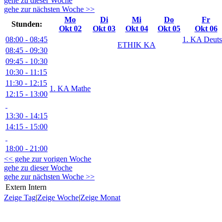
gehe zu dieser Woche
gehe zur nächsten Woche >>
Mo
Di
Mi
Do
Fr
Stunden:
Okt 02
Okt 03
Okt 04
Okt 05
Okt 06
08:00 - 08:45
1. KA Deut
ETHIK KA
08:45 - 09:30
09:45 - 10:30
10:30 - 11:15
11:30 - 12:15
1. KA Mathe
12:15 - 13:00
13:30 - 14:15
14:15 - 15:00
18:00 - 21:00
<< gehe zur vorigen Woche
gehe zu dieser Woche
gehe zur nächsten Woche >>
Extern
Intern
Zeige Tag
|
Zeige Woche
|
Zeige Monat