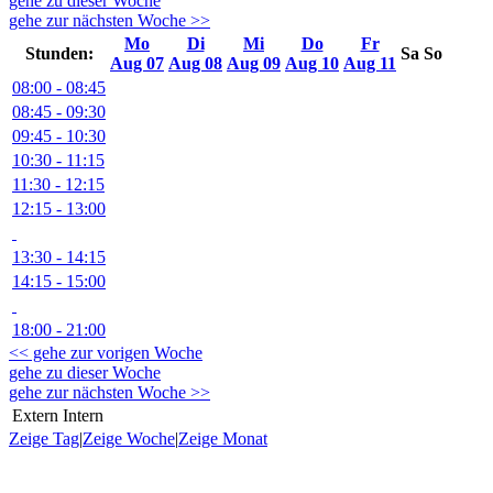
gehe zu dieser Woche
gehe zur nächsten Woche >>
Mo
Di
Mi
Do
Fr
Stunden:
Sa
So
Aug 07
Aug 08
Aug 09
Aug 10
Aug 11
08:00 - 08:45
08:45 - 09:30
09:45 - 10:30
10:30 - 11:15
11:30 - 12:15
12:15 - 13:00
13:30 - 14:15
14:15 - 15:00
18:00 - 21:00
<< gehe zur vorigen Woche
gehe zu dieser Woche
gehe zur nächsten Woche >>
Extern
Intern
Zeige Tag
|
Zeige Woche
|
Zeige Monat