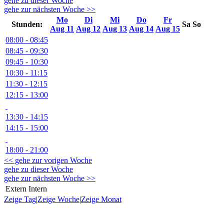
gehe zu dieser Woche
gehe zur nächsten Woche >>
Mo
Di
Mi
Do
Fr
Stunden:
Sa
So
Aug 11
Aug 12
Aug 13
Aug 14
Aug 15
08:00 - 08:45
08:45 - 09:30
09:45 - 10:30
10:30 - 11:15
11:30 - 12:15
12:15 - 13:00
13:30 - 14:15
14:15 - 15:00
18:00 - 21:00
<< gehe zur vorigen Woche
gehe zu dieser Woche
gehe zur nächsten Woche >>
Extern
Intern
Zeige Tag
|
Zeige Woche
|
Zeige Monat